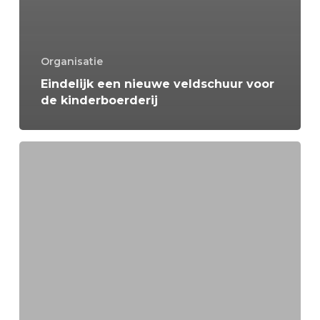
Organisatie
Eindelijk een nieuwe veldschuur voor
de kinderboerderij
Word
jij
onze
nieuwe
bestuursvoorzitter?