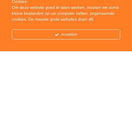
Cookies
Om deze website goed te laten werken, moeten we soms
kleine bestanden op uw computer zetten, zogenaamde
cookies. De meeste grote websites doen dit.
Accepteer
Organisatie
Word jij onze nieuwe
bestuursvoorzitter?
Vacature:
penningmeester