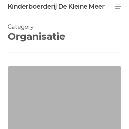
Skip
Men
Kinderboerderij De Kleine Meer
to
main
Close
content
Menu
Category
Organisatie
Openingstijden
zomervakantie