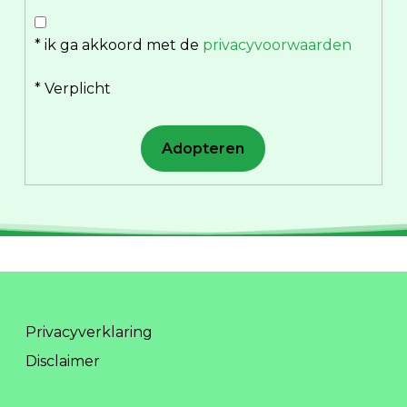
* ik ga akkoord met de
privacyvoorwaarden
* Verplicht
Gelieve
dit
veld
leeg
te
laten.
Privacyverklaring
Disclaimer