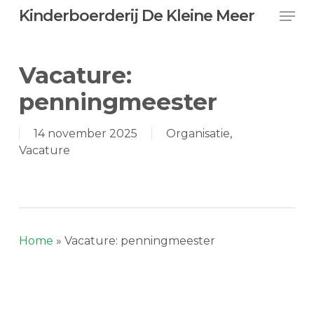
Skip
Men
Kinderboerderij De Kleine Meer
to
main
content
Vacature:
penningmeester
14 november 2025
Organisatie
,
Vacature
Home
»
Vacature: penningmeester