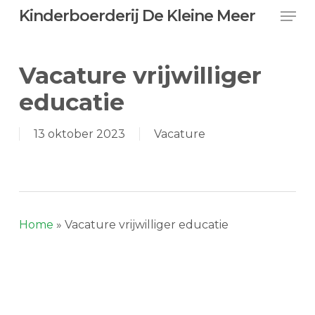
Skip
Men
Kinderboerderij De Kleine Meer
to
main
content
Vacature vrijwilliger
educatie
13 oktober 2023
Vacature
Home
»
Vacature vrijwilliger educatie