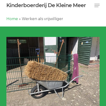
Skip
Men
Kinderboerderij De Kleine Meer
to
main
Home
»
Werken als vrijwilliger
content