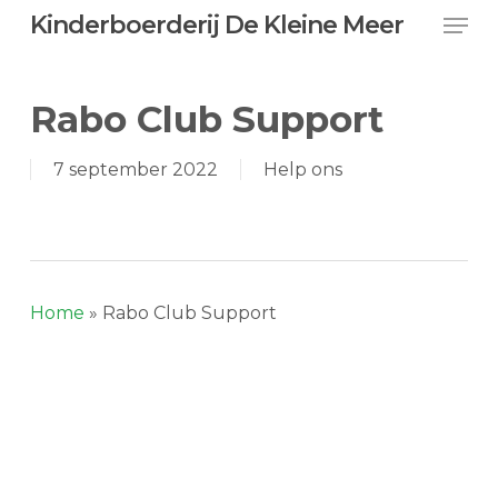
Skip
Men
Kinderboerderij De Kleine Meer
to
main
content
Rabo Club Support
7 september 2022
Help ons
Home
»
Rabo Club Support