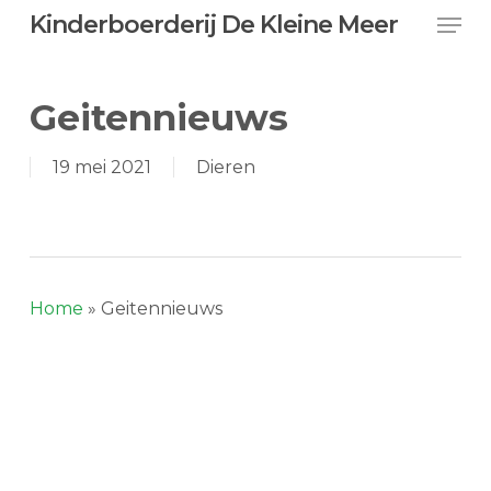
Skip
Men
Kinderboerderij De Kleine Meer
to
main
content
Geitennieuws
19 mei 2021
Dieren
Home
»
Geitennieuws